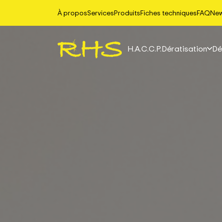
À propos
Services
Produits
Fiches techniques
FAQ
Ne
H.A.C.C.P.
Dératisation
Dé