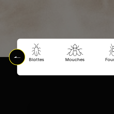
Blattes
Mouches
Fou