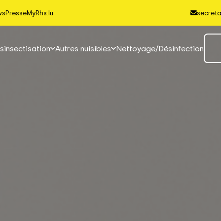
ws
Presse
MyRhs.lu
secreta
sinsectisation
Autres nuisibles
Nettoyage/Désinfection