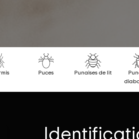
rmis
Puces
Punaises de lit
Pun
diabo
Identificat