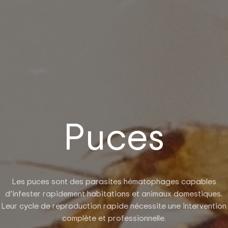
Puces
Les puces sont des parasites hématophages capables
d’infester rapidement habitations et animaux domestiques.
Leur cycle de reproduction rapide nécessite une intervention
complète et professionnelle.