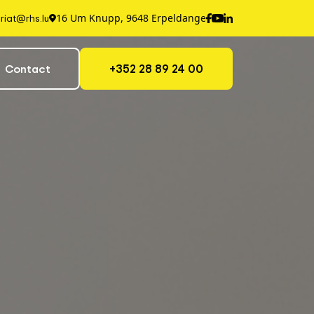
riat@rhs.lu
16 Um Knupp, 9648 Erpeldange
+352 28 89 24 00
Contact