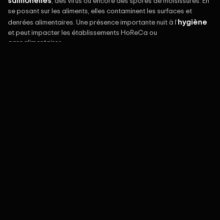
, des virus ou encore des spores de moisissures. En
se posant sur les aliments, elles contaminent les surfaces et
hygiène
denrées alimentaires. Une présence importante nuit à l’
et peut impacter les établissements HoReCa ou
agroalimentaires.
Traitement et
solutions
RHS