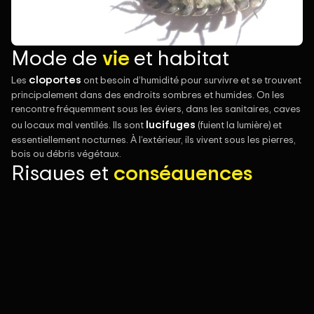
Mode de
vie
et habitat
cloportes
Les
ont besoin d’humidité pour survivre et se trouvent
principalement dans des endroits sombres et humides. On les
rencontre fréquemment sous les éviers, dans les sanitaires, caves
lucifuges
ou locaux mal ventilés. Ils sont
(fuient la lumière) et
essentiellement nocturnes. À l’extérieur, ils vivent sous les pierres,
bois ou débris végétaux.
Risques et
conséquences
Les cloportes ne présentent pas de danger pour la santé
humaine et ne piquent pas. Toutefois, leur présence peut révéler
problème d’humidité
un
dans le bâtiment. En cas de forte
prolifération, ils deviennent envahissants et incommodants. Ils
peuvent également s’attaquer aux matières organiques en
décomposition.
Traitement et
solutions
RHS
lutte contre les cloportes au
RHS intervient pour la