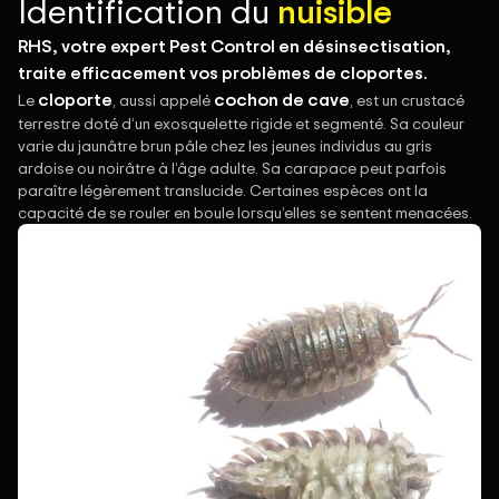
Identification du
nuisible
RHS, votre expert Pest Control en désinsectisation,
traite efficacement vos problèmes de cloportes.
cloporte
cochon de cave
Le
, aussi appelé
, est un crustacé
terrestre doté d’un exosquelette rigide et segmenté. Sa couleur
varie du jaunâtre brun pâle chez les jeunes individus au gris
ardoise ou noirâtre à l’âge adulte. Sa carapace peut parfois
paraître légèrement translucide. Certaines espèces ont la
capacité de se rouler en boule lorsqu’elles se sentent menacées.