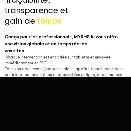
transparence et
gain de
temps
Conçu pour les professionnels, MYRHS.lu vous offre
une vision globale et en temps réel de
vos sites.
Chaque intervention est encodée sur tablette et envoyée
immédiatement en PDF.
Tous vos documents (rapports, plans, appâts, fiches techniques,
contrats) sont centralisés et accessibles en ligne, à tout moment.
Suivi simplifié, communication améliorée et contrôle permanent
de la conformité. Tout est sous contrôle, en un seul endroit.
Se connecter à MYRHS.lu