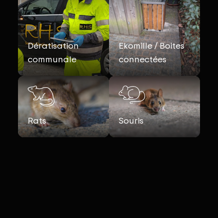
Dératisation
Ekomille / Boites
communale
connectées
Rats
Souris